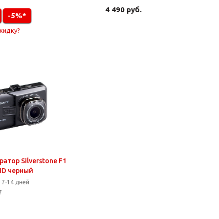
4 490
руб.
-5%*
скидку?
атор Silverstone F1
HD черный
 7-14 дней
7