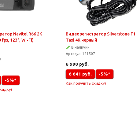
атор Navitel R66 2K
Видеорегистратор Silverstone F1 
fps, 123°, Wi-Fi)
Taxi 4K черный
В наличии
Артикул:
121507
2
6 990
руб.
6 641
руб.
-5%*
-5%*
Как получить скидку?
скидку?