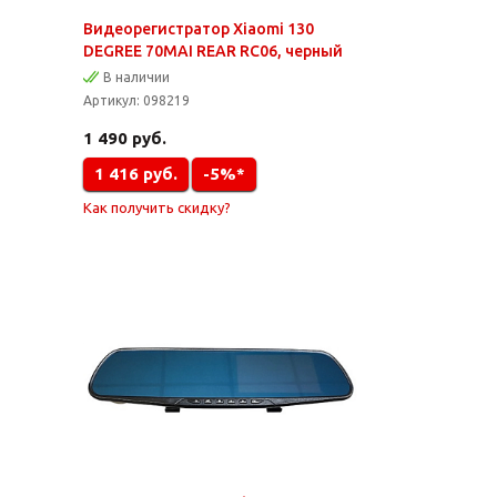
Видеорегистратор Xiaomi 130
DEGREE 70MAI REAR RC06, черный
В наличии
Артикул:
098219
1 490
руб.
1 416
руб.
-5%*
Как получить скидку?