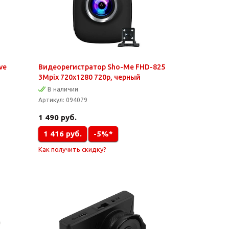
ve
Видеорегистратор Sho-Me FHD-825
3Mpix 720x1280 720p, черный
В наличии
Артикул:
094079
1 490
руб.
1 416
руб.
-5%*
Как получить скидку?