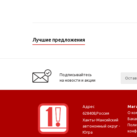
Лучшие предложения
Подписывайтесь
на новости и акции
Адрес
Маг
О ко
628408
,
Россия
Вака
Ханты-Мансийский
Поли
автономный округ -
конф
Югра