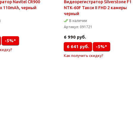
атор Navitel CR900
Видеорегистратор Silverstone F1
ix 110mAh, черный
NTK-60F Такси II FHD 2 камеры
черный
В наличии
1
Артикул:
091721
6 990
руб.
-5%*
6 641
руб.
-5%*
скидку?
Как получить скидку?