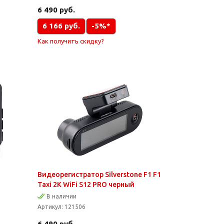
6 490
руб.
6 166
руб.
-5%*
Как получить скидку?
Видеорегистратор Silverstone F1 F1
Taxi 2K WiFi S12 PRO черный
В наличии
Артикул:
121506
6 490
руб.