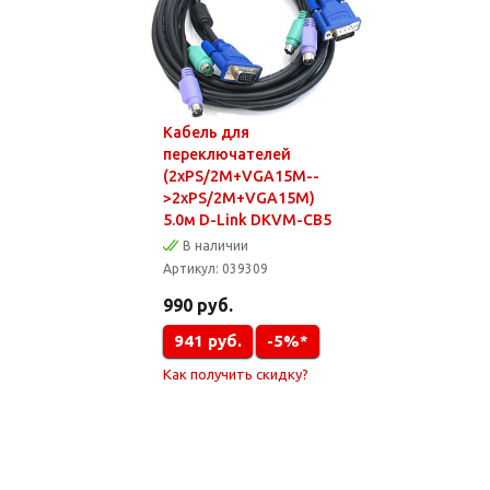
Кабель для
переключателей
(2xPS/2M+VGA15M--
>2xPS/2M+VGA15M)
5.0м D-Link DKVM-CB5
В наличии
Артикул:
039309
990
руб.
941
руб.
-5%*
Как получить скидку?