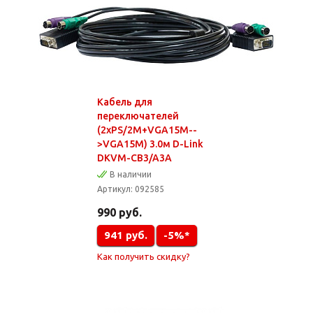
Кабель для
переключателей
(2xPS/2M+VGA15M--
>VGA15M) 3.0м D-Link
DKVM-CB3/A3A
В наличии
Артикул:
092585
990
руб.
941
руб.
-5%*
Как получить скидку?