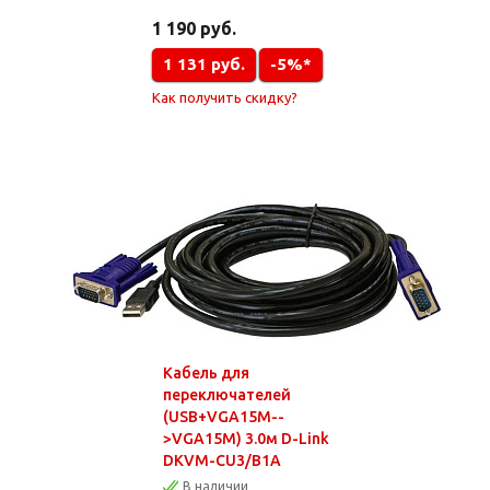
1 190
руб.
1 131
руб.
-5%*
Как получить скидку?
Кабель для
переключателей
(USB+VGA15M--
>VGA15M) 3.0м D-Link
DKVM-CU3/B1A
В наличии