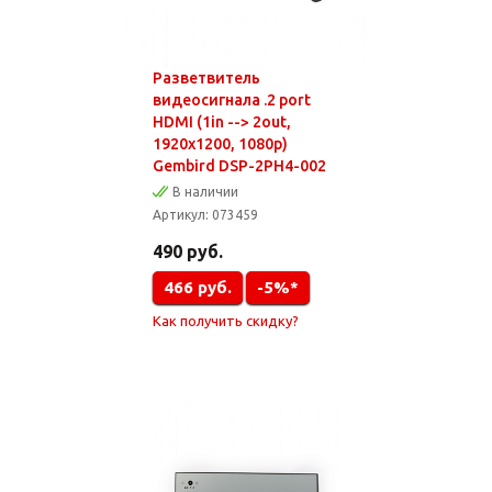
Разветвитель
видеосигнала .2 port
HDMI (1in --> 2out,
1920х1200, 1080p)
Gembird DSP-2PH4-002
В наличии
Артикул:
073459
490
руб.
466
руб.
-5%*
Как получить скидку?