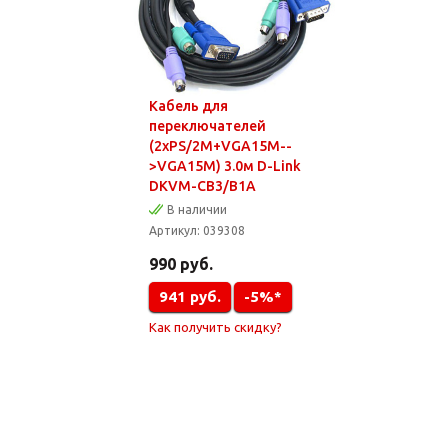
Кабель для
переключателей
(2xPS/2M+VGA15M--
>VGA15M) 3.0м D-Link
DKVM-CB3/B1A
В наличии
Артикул:
039308
990
руб.
941
руб.
-5%*
Как получить скидку?