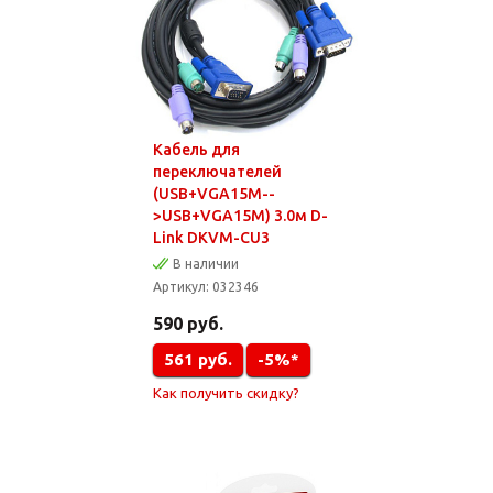
Кабель для
переключателей
(USB+VGA15M--
>USB+VGA15M) 3.0м D-
Link DKVM-CU3
В наличии
Артикул:
032346
590
руб.
561
руб.
-5%*
Как получить скидку?