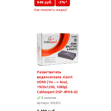
846
руб.
-5%*
Как получить скидку?
Разветвитель
видеосигнала .4 port
HDMI (1in --> 4out,
1920х1200, 1080p)
Cablexpert DSP-4PH4-02
В наличии
Артикул:
093855