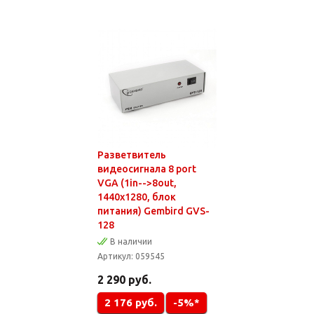
Разветвитель
видеосигнала 8 port
VGA (1in-->8out,
1440x1280, блок
питания) Gembird GVS-
128
В наличии
Артикул:
059545
2 290
руб.
2 176
руб.
-5%*