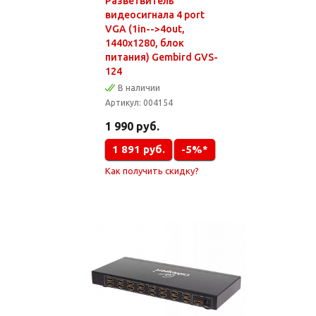
Разветвитель
видеосигнала 4 port
VGA (1in-->4out,
1440x1280, блок
питания) Gembird GVS-
124
В наличии
Артикул:
004154
1 990
руб.
1 891
руб.
-5%*
Как получить скидку?