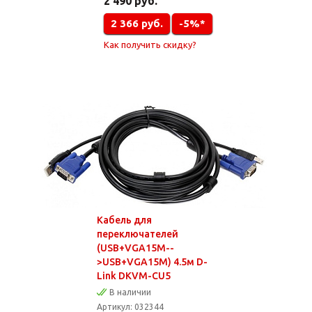
2 490
руб.
2 366
руб.
-5%*
Как получить скидку?
Кабель для
переключателей
(USB+VGA15M--
>USB+VGA15M) 4.5м D-
Link DKVM-CU5
В наличии
Артикул:
032344