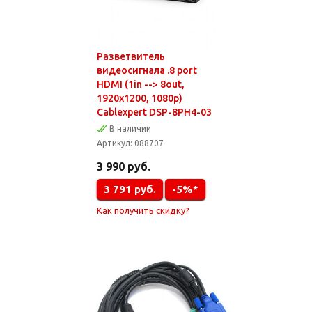
Разветвитель
видеосигнала .8 port
HDMI (1in --> 8out,
1920х1200, 1080p)
Cablexpert DSP-8PH4-03
В наличии
Артикул:
088707
3 990
руб.
3 791
руб.
-5%*
Как получить скидку?