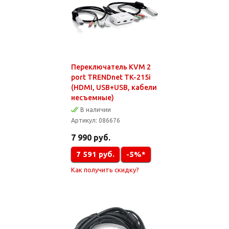
Переключатель KVM 2
port TRENDnet TK-215i
(HDMI, USB+USB, кабели
несъемные)
В наличии
Артикул:
086676
7 990
руб.
7 591
руб.
-5%*
Как получить скидку?