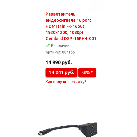
Разветвитель
видеосигнала 16 port
HDMI (1in -->16out,
1920х1200, 1080p)
Gembird DSP-16PH4-001
В наличии
Артикул:
004155
14 990
руб.
14 241
руб.
-5%*
Как получить скидку?